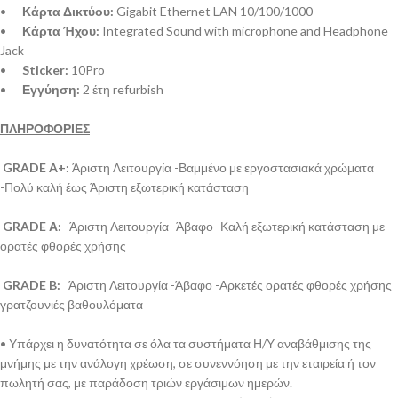
•
Κάρτα Δικτύου:
Gigabit Ethernet LAN 10/100/1000
•
Κάρτα Ήχου:
Integrated Sound with microphone and Headphone
Jack
•
Sticker:
10Pro
•
Εγγύηση:
2 έτη refurbish
ΠΛΗΡΟΦΟΡΙΕΣ
GRADE A+:
Άριστη Λειτουργία -Βαμμένο με εργοστασιακά χρώματα
-Πολύ καλή έως Άριστη εξωτερική κατάσταση
GRADE Α:
Άριστη Λειτουργία -Άβαφο -Καλή εξωτερική κατάσταση με
ορατές φθορές χρήσης
GRADE B:
Άριστη Λειτουργία -Άβαφο -Αρκετές ορατές φθορές χρήσης
γρατζουνιές βαθουλόματα
• Υπάρχει η δυνατότητα σε όλα τα συστήματα Η/Υ αναβάθμισης της
μνήμης με την ανάλογη χρέωση, σε συνεννόηση με την εταιρεία ή τον
πωλητή σας, με παράδοση τριών εργάσιμων ημερών.