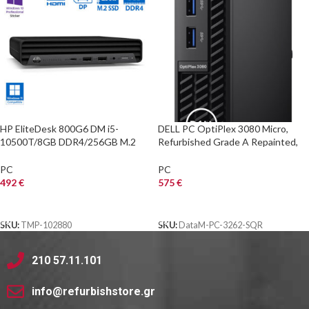
HP EliteDesk 800G6 DM i5-
DELL PC OptiPlex 3080 Micro,
10500T/8GB DDR4/256GB M.2
Refurbished Grade A Repainted,
SSD/No ODD/10P Grade A
i5-10400T, 8/256GB M.2, WiFi,
Refurbished PC
FreeDOS
PC
PC
492
€
575
€
ΑΓΟΡΑ
ΑΓΟΡΑ
SKU:
TMP-102880
SKU:
DataM-PC-3262-SQR
210 57.11.101
info@refurbishstore.gr