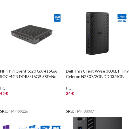
HP Thin Client t620 GX-415GA
Dell Thin Client Wyse 3030LT Tiny
SOC/4GB DDR3/16GB SSD/No
Celeron N2807/2GB DDR3/4GB
ODD/Grade A Refurbished PC
MMC SSD/No ODD/Grade A
Refurbished PC
PC
PC
42
€
34
€
ΑΓΟΡΑ
ΑΓΟΡΑ
SKU:
TMP-99226
SKU:
TMP-98007