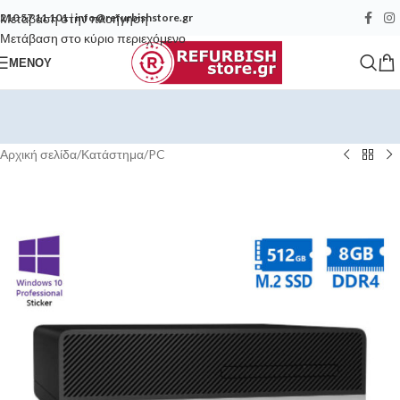
Μετάβαση στην πλοήγηση
210 57 11 101
|
info@refurbishstore.gr
Μετάβαση στο κύριο περιεχόμενο
ΜΕΝΟΎ
Αρχική σελίδα
/
Κατάστημα
/
PC