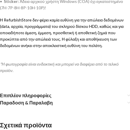
•
Sticker:
Άδεια αρχικού χρήστη Windows (COA) όχι εγκατεστημένο
(7H-7P-8H-8P-10H-10P)!
Η RefurbishStore δεν φέρει καμία ευθύνη για την απώλεια δεδομένων
(data, αρχεία, προγράμματα) του σκληρού δίσκου HDD, καθώς και για
οποιαδήποτε άμεση, έμμεση, προσθετική ή αποθετική ζημιά που
προκύπτει από την απώλειά τους. Η φύλαξη και αποθήκευση των
δεδομένων ανήκει στην αποκλειστική ευθύνη του πελάτη.
*Η φωτογραφία είναι ενδεικτική και μπορεί να διαφέρει από το τελικό
προϊόν.
Επιπλέον πληροφορίες
Παραδοση & Παραλαβη
Σχετικά προϊόντα