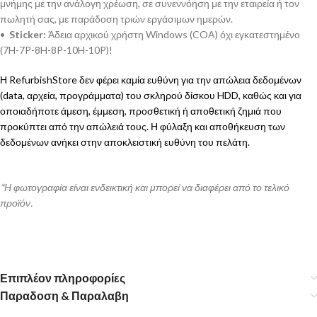
μνήμης με την ανάλογη χρέωση, σε συνεννόηση με την εταιρεία ή τον
πωλητή σας, με παράδοση τριών εργάσιμων ημερών.
•
Sticker:
Άδεια αρχικού χρήστη Windows (COA) όχι εγκατεστημένο
(7H-7P-8H-8P-10H-10P)!
Η RefurbishStore δεν φέρει καμία ευθύνη για την απώλεια δεδομένων
(data, αρχεία, προγράμματα) του σκληρού δίσκου HDD, καθώς και για
οποιαδήποτε άμεση, έμμεση, προσθετική ή αποθετική ζημιά που
προκύπτει από την απώλειά τους. Η φύλαξη και αποθήκευση των
δεδομένων ανήκει στην αποκλειστική ευθύνη του πελάτη.
*Η φωτογραφία είναι ενδεικτική και μπορεί να διαφέρει από το τελικό
προϊόν.
Επιπλέον πληροφορίες
Παραδοση & Παραλαβη