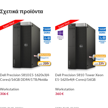
Σχετικά προϊόντα
Dell Precision 5810 E5-1620v3(4-
Dell Precision 5810 Tower Xeon
Cores)/16GB DDR4/1TB/Nvidia
E5-1620v4(4-Cores)/16GB
2GB/DVD/8P Grade A+
DDR4/2TB/Nvidia 1GB/DVD/10P
Workstation Refurbis
Grade A+ Workstat
Workstation
Workstation
306
€
360
€
ΑΓΟΡΑ
ΑΓΟΡΑ