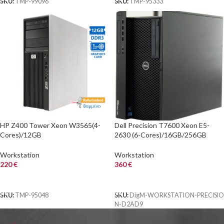
SKU:
TMP-99096
SKU:
TMP-95333
HP Z400 Tower Xeon W3565(4-
Dell Precision T7600 Xeon E5-
Cores)/12GB
2630 (6-Cores)/16GB/256GB
DDR3/1TB/DVD/Nvidia
SSD/DVDRW/Perc H310/Quadro
1GB/7PGrade A+ Workstation
NVS 310 512MB
Workstation
Workstation
Refurbished PC
220
€
360
€
ΑΓΟΡΑ
ΑΓΟΡΑ
SKU:
TMP-95048
SKU:
DigM-WORKSTATION-PRECISIO
N-D2AD9