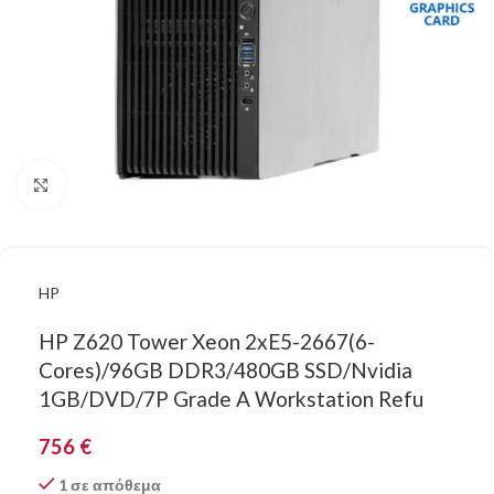
Κάντε κλικ για μεγέθυνση
HP
HP Z620 Tower Xeon 2xE5-2667(6-
Cores)/96GB DDR3/480GB SSD/Nvidia
1GB/DVD/7P Grade A Workstation Refu
756
€
1 σε απόθεμα