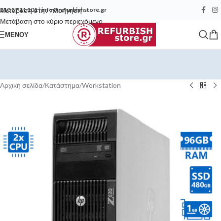
Μετάβαση στην πλοήγηση
210 57 11 101
|
info@refurbishstore.gr
Μετάβαση στο κύριο περιεχόμενο
ΜΕΝΟΎ
Αρχική σελίδα
/
Κατάστημα
/
Workstation