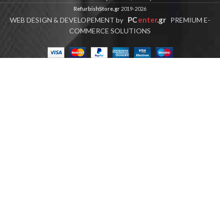
RefurbishStore.gr
2019-2026
PC
enter
.gr
WEB DESIGN & DEVELOPEMENT by
PREMIUM E-
COMMERCE SOLUTIONS