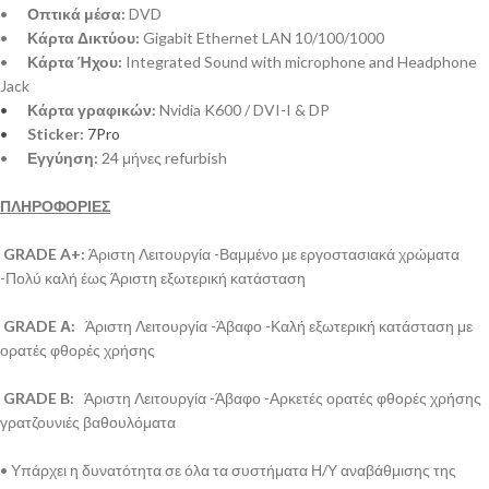
•
Οπτικά μέσα:
DVD
•
Κάρτα Δικτύου:
Gigabit Ethernet LAN 10/100/1000
•
Κάρτα Ήχου:
Integrated Sound with microphone and Headphone
Jack
•
Κάρτα γραφικών:
Nvidia K600
/ DVI-I &
DP
•
Sticker:
7Pro
•
Εγγύηση:
24 μήνες refurbish
ΠΛΗΡΟΦΟΡΙΕΣ
GRADE A+:
Άριστη Λειτουργία -Βαμμένο με εργοστασιακά χρώματα
-Πολύ καλή έως Άριστη εξωτερική κατάσταση
GRADE Α:
Άριστη Λειτουργία -Άβαφο -Καλή εξωτερική κατάσταση με
ορατές φθορές χρήσης
GRADE B:
Άριστη Λειτουργία -Άβαφο -Αρκετές ορατές φθορές χρήσης
γρατζουνιές βαθουλόματα
• Υπάρχει η δυνατότητα σε όλα τα συστήματα Η/Υ αναβάθμισης της