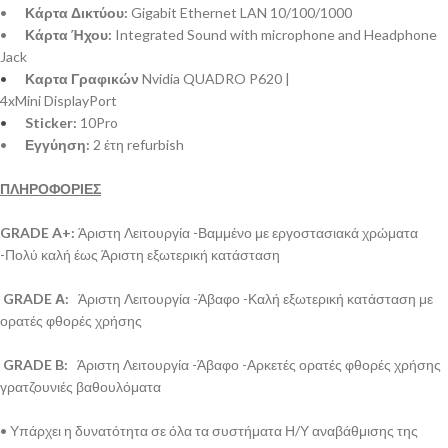
•
Κάρτα Δικτύου:
Gigabit Ethernet LAN 10/100/1000
•
Κάρτα Ήχου:
Integrated Sound with microphone and Headphone
Jack
•
Καρτα Γραφικών
Nvidia
QUADRO P620 |
4xMini DisplayPort
•
Sticker:
10Pro
•
Εγγύηση:
2 έτη refurbish
ΠΛΗΡΟΦΟΡΙΕΣ
GRADE A+:
Άριστη Λειτουργία -Βαμμένο με εργοστασιακά χρώματα
-Πολύ καλή έως Άριστη εξωτερική κατάσταση
GRADE Α:
Άριστη Λειτουργία -Άβαφο -Καλή εξωτερική κατάσταση με
ορατές φθορές χρήσης
GRADE B:
Άριστη Λειτουργία -Άβαφο -Αρκετές ορατές φθορές χρήσης
γρατζουνιές βαθουλόματα
• Υπάρχει η δυνατότητα σε όλα τα συστήματα Η/Υ αναβάθμισης της