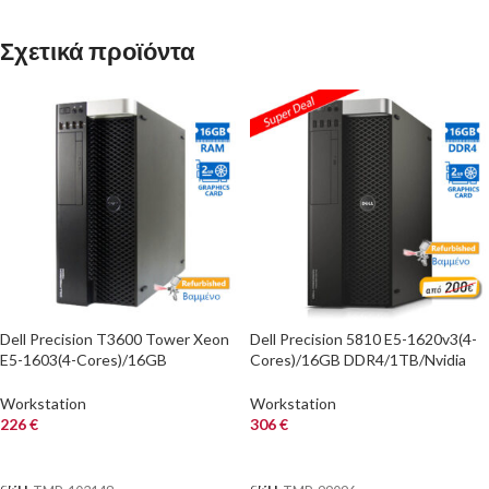
Σχετικά προϊόντα
Dell Precision T3600 Tower Xeon
Dell Precision 5810 E5-1620v3(4-
E5-1603(4-Cores)/16GB
Cores)/16GB DDR4/1TB/Nvidia
DDR3/1TB/Nvidia 2GB/DVD/7P
2GB/DVD/8P Grade A+
Grade A+ Workstatio
Workstation Refurbis
Workstation
Workstation
226
€
306
€
ΑΓΟΡΑ
ΑΓΟΡΑ