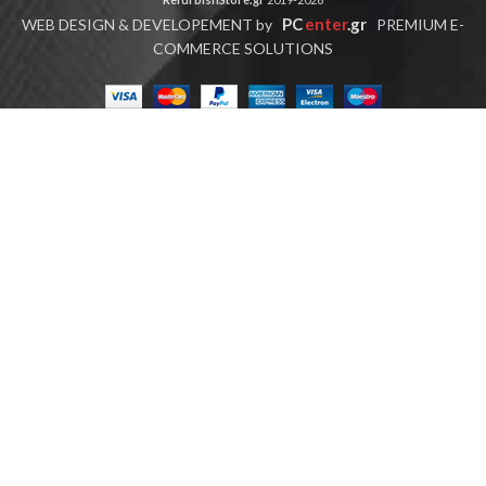
PC
enter
.gr
WEB DESIGN & DEVELOPEMENT by
PREMIUM E-
COMMERCE SOLUTIONS