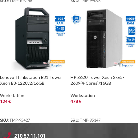
SKU:
TMP-103148
SKU:
TMP-99096
Lenovo Thinkstation E31 Tower
HP Z620 Tower Xeon 2xE5-
Xeon E3-1220v2/16GB
2609(4-Cores)/16GB
DDR3/500GB/Nvidia 1GB/DVD/7P
DDR3/256GB SSD/ATI
Grade A+ Workstation
1GB/DVD/7P Grade A+
Workstation
Workstation
Workstation Refurb
124
€
478
€
ΑΓΟΡΑ
ΑΓΟΡΑ
SKU:
TMP-95427
SKU:
TMP-95147
210 57.11.101