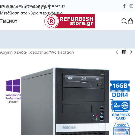
Μετάβαση στην πλοήγηση
210 57 11 101
|
info@refurbishstore.gr
Μετάβαση στο κύριο περιεχόμενο
ΜΕΝΟΎ
Αρχική σελίδα
/
Κατάστημα
/
Workstation