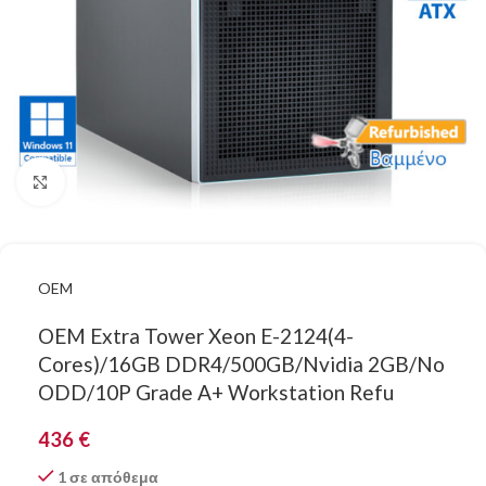
Κάντε κλικ για μεγέθυνση
OEM
OEM Extra Tower Xeon E-2124(4-
Cores)/16GB DDR4/500GB/Nvidia 2GB/No
ODD/10P Grade A+ Workstation Refu
436
€
1 σε απόθεμα