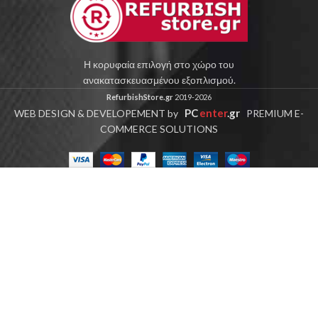
Η κορυφαία επιλογή στο χώρο του
ανακατασκευασμένου εξοπλισμού.
RefurbishStore.gr
2019-2026
PC
enter
.gr
WEB DESIGN & DEVELOPEMENT by
PREMIUM E-
COMMERCE SOLUTIONS