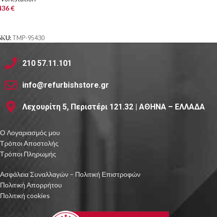
436
€
ΑΓΟΡΑ
SKU:
TMP-95430
210 57.11.101
info@refurbishstore.gr
Λεχουρίτη 5, Περιστέρι 121.32 | ΑΘΗΝΑ – ΕΛΛΑΔΑ
Ο Λογαριασμός μου
Τρόποι Αποστολής
Τρόποι Πληρωμής
Ασφάλεια Συναλλαγών – Πολιτική Επιστροφών
Πολιτική Απορρήτου
Πολιτική cookies