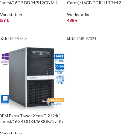
Cores)/16GB DDR4/512GB M.2
Cores)/16GB DDR4/1TB M.2
SSD/Nvidia 2GB/DVD/10P Grade A+
SSD/Nvidia 2GB/DVD/10P Grade A
Workstation Refer
Workstation Referbi
Workstation
Workstation
459
€
488
€
ΑΓΟΡΑ
ΑΓΟΡΑ
SKU:
TMP-97325
SKU:
TMP-97324
OEM Extra Tower Xeon E-2124(4-
Cores)/16GB DDR4/500GB/Nvidia
2GB/No ODD/10P Grade A+
Workstation Refu
Workstation