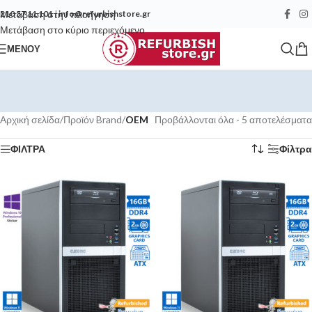
Μετάβαση στην πλοήγηση
210 57 11 101
|
info@refurbishstore.gr
Μετάβαση στο κύριο περιεχόμενο
ΜΕΝΟΎ
Αρχική σελίδα
/
Προϊόν Brand
/
OEM
Προβάλλονται όλα - 5 αποτελέσματα
ΦΙΛΤΡΑ
Φίλτρα