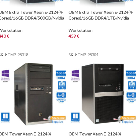
OEM Extra Tower Xeon E-2124(4-
OEM Extra Tower Xeon E-2124(4-
Cores)/16GB DDR4/500GB/Nvidia
Cores)/16GB DDR4/1TB/Nvidia
2GB/DVD/10P Grade A+
2GB/DVD/Grade A+ Workstation
Workstation Refurbi
Refurbished P
Workstation
Workstation
440
€
459
€
ΑΓΟΡΑ
ΑΓΟΡΑ
SKU:
TMP-98318
SKU:
TMP-98304
OEM Tower Xeon E-2124(4-
OEM Tower Xeon E-2124(4-